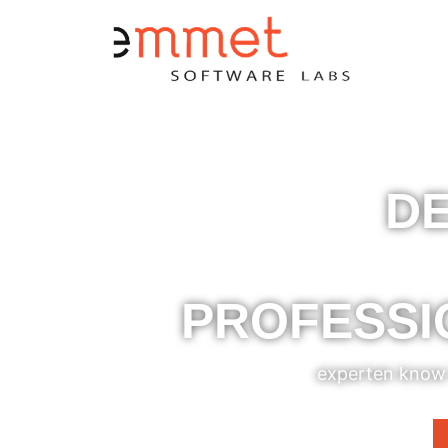
DE
PROFESSI
experten know 