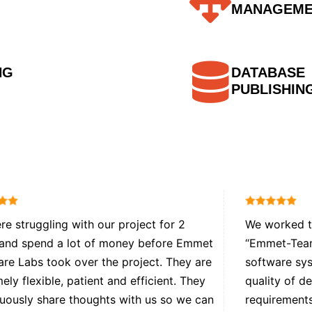
MANAGEME
NG
DATABASE
PUBLISHIN
e struggling with our project for 2
We worked tr
 and spend a lot of money before Emmet
“Emmet-Team
re Labs took over the project. They are
software sys
ely flexible, patient and efficient. They
quality of d
uously share thoughts with us so we can
requirements