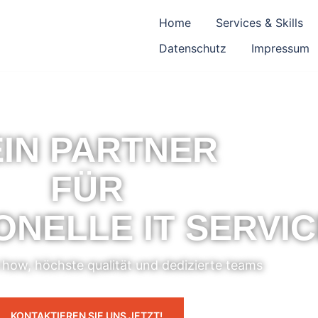
Home
Services & Skills
Datenschutz
Impressum
IN PARTNER
FÜR
ONELLE IT SERVI
how, höchste qualität und dedizierte teams
KONTAKTIEREN SIE UNS JETZT!