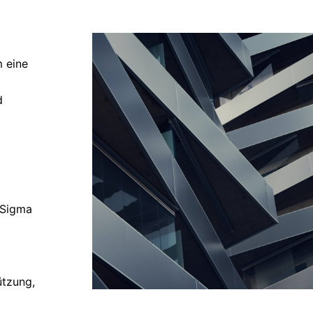
m eine
d
 Sigma
ützung,