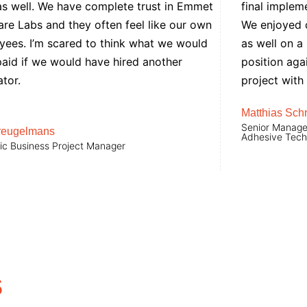
as well. We have complete trust in Emmet
final impleme
re Labs and they often feel like our own
We enjoyed o
ees. I’m scared to think what we would
as well on a 
aid if we would have hired another
position agai
ator.
project wit
Matthias Sch
Senior Manager
reugelmans
Adhesive Tech
ic Business Project Manager
S